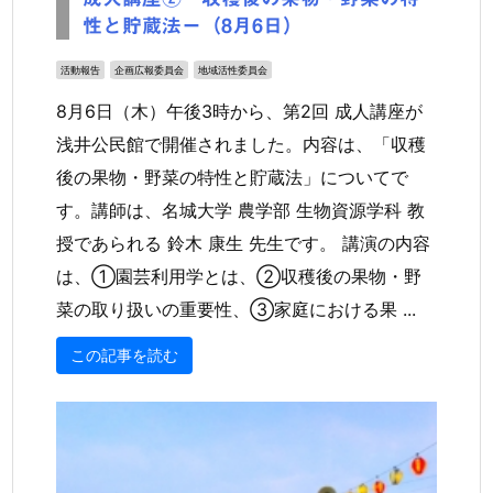
性と貯蔵法ー（8月6日）
活動報告
企画広報委員会
地域活性委員会
8月6日（木）午後3時から、第2回 成人講座が
浅井公民館で開催されました。内容は、「収穫
後の果物・野菜の特性と貯蔵法」についてで
す。講師は、名城大学 農学部 生物資源学科 教
授であられる 鈴木 康生 先生です。 講演の内容
は、①園芸利用学とは、②収穫後の果物・野
菜の取り扱いの重要性、③家庭における果 ...
この記事を読む