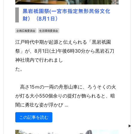
黒岩祇園祭(一宮市指定無形民俗文化
財）（8月1日）
企画広報委員会
生活環境委員会
江戸時代中期が起源と伝えられる「黒岩祇園
祭」が、8月1日(土)午後6時30分から黒岩石刀
神社境内で行われまし
た。
高さ15ｍの一両の舟形山車に、ろうそくの火
が灯る大小550個余りの提灯が飾られると、暗
闇に勇壮な姿が浮かび ...
この記事を読む