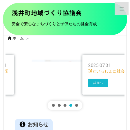

浅井町地域づくり協議会

安全で安心なまちづくりと子供たちの健全育成
メニュ


ホーム
>
前へ

次へ

2025.07.24
成人教養講座
検索
詳細へ
お知らせ