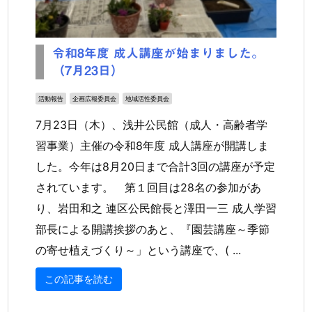
令和8年度 成人講座が始まりました。
（7月23日）
活動報告
企画広報委員会
地域活性委員会
7月23日（木）、浅井公民館（成人・高齢者学
習事業）主催の令和8年度 成人講座が開講しま
した。今年は8月20日まで合計3回の講座が予定
されています。 第１回目は28名の参加があ
り、岩田和之 連区公民館長と澤田一三 成人学習
部長による開講挨拶のあと、『園芸講座～季節
の寄せ植えづくり～」という講座で、( ...
この記事を読む