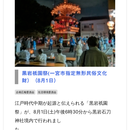
黒岩祇園祭(一宮市指定無形民俗文化
財）（8月1日）
企画広報委員会
生活環境委員会
江戸時代中期が起源と伝えられる「黒岩祇園
祭」が、8月1日(土)午後6時30分から黒岩石刀
神社境内で行われまし
た。