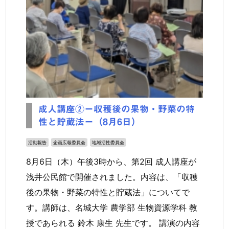
成人講座②ー収穫後の果物・野菜の特
性と貯蔵法ー（8月6日）
活動報告
企画広報委員会
地域活性委員会
8月6日（木）午後3時から、第2回 成人講座が
浅井公民館で開催されました。内容は、「収穫
後の果物・野菜の特性と貯蔵法」についてで
す。講師は、名城大学 農学部 生物資源学科 教
授であられる 鈴木 康生 先生です。 講演の内容