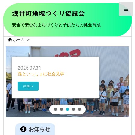

浅井町地域づくり協議会

安全で安心なまちづくりと子供たちの健全育成
メニュ


ホーム
>
前へ

次へ

2025.07.31
孫といっしょに社会見学
検索
詳細へ
お知らせ