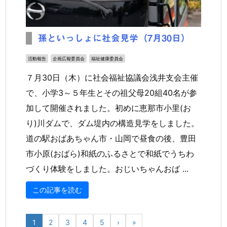
孫といっしょに社会見学（7月30日）
活動報告
企画広報委員会
福祉健康委員会
７月30日（木）に社会福祉協議会浅井支会主催
で、小学3～５年生とその祖父母20組40名が参
加して開催されました。初めに恵那市小里(お
り)川ダムで、ダム堤内の構造見学をしました。
道の駅おばあちゃん市・山岡で昼食の後、豊田
市小原(おばら)和紙のふるさとで和紙でうちわ
づくり体験をしました。おじいちゃんおば ...
この記事を読む
1
2
3
4
5
›
»