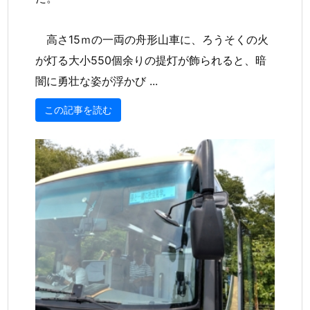
高さ15ｍの一両の舟形山車に、ろうそくの火
が灯る大小550個余りの提灯が飾られると、暗
闇に勇壮な姿が浮かび ...
この記事を読む