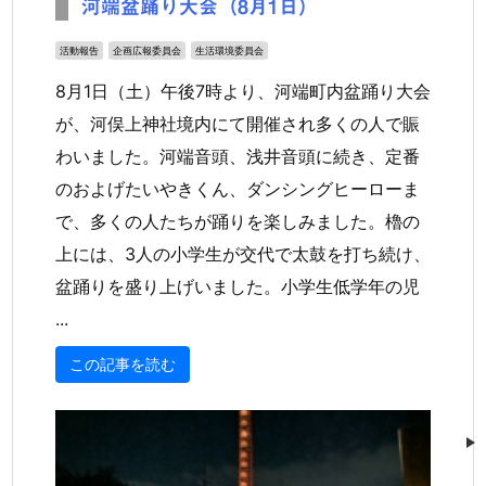
河端盆踊り大会（8月1日）
活動報告
企画広報委員会
生活環境委員会
8月1日（土）午後7時より、河端町内盆踊り大会
が、河俣上神社境内にて開催され多くの人で賑
わいました。河端音頭、浅井音頭に続き、定番
のおよげたいやきくん、ダンシングヒーローま
で、多くの人たちが踊りを楽しみました。櫓の
上には、3人の小学生が交代で太鼓を打ち続け、
盆踊りを盛り上げいました。小学生低学年の児
...
この記事を読む