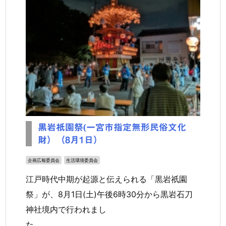
黒岩祇園祭(一宮市指定無形民俗文化
財）（8月1日）
企画広報委員会
生活環境委員会
江戸時代中期が起源と伝えられる「黒岩祇園
祭」が、8月1日(土)午後6時30分から黒岩石刀
神社境内で行われまし
た。