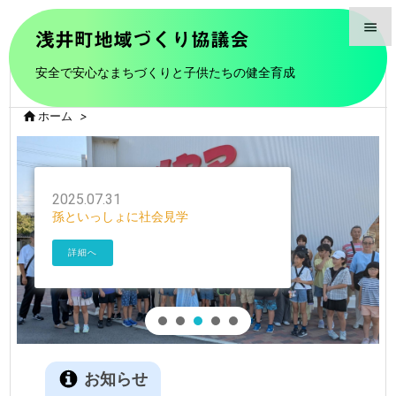

浅井町地域づくり協議会

安全で安心なまちづくりと子供たちの健全育成
メニュ


ホーム
>
前へ

次へ

2025.07.31
孫といっしょに社会見学
検索
詳細へ
お知らせ