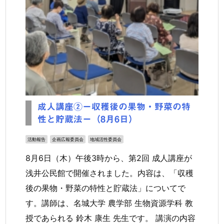
成人講座②ー収穫後の果物・野菜の特
性と貯蔵法ー（8月6日）
活動報告
企画広報委員会
地域活性委員会
8月6日（木）午後3時から、第2回 成人講座が
浅井公民館で開催されました。内容は、「収穫
後の果物・野菜の特性と貯蔵法」についてで
す。講師は、名城大学 農学部 生物資源学科 教
授であられる 鈴木 康生 先生です。 講演の内容