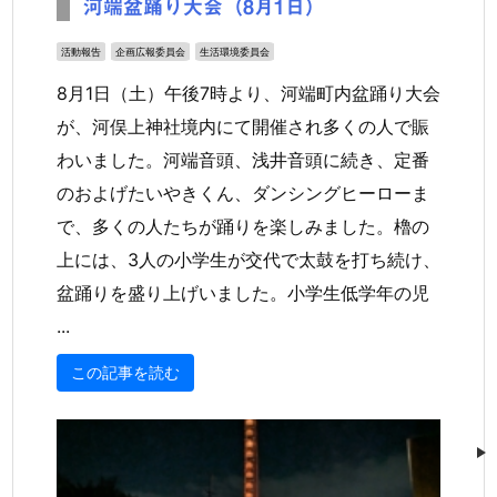
河端盆踊り大会（8月1日）
活動報告
企画広報委員会
生活環境委員会
8月1日（土）午後7時より、河端町内盆踊り大会
が、河俣上神社境内にて開催され多くの人で賑
わいました。河端音頭、浅井音頭に続き、定番
のおよげたいやきくん、ダンシングヒーローま
で、多くの人たちが踊りを楽しみました。櫓の
上には、3人の小学生が交代で太鼓を打ち続け、
盆踊りを盛り上げいました。小学生低学年の児
...
この記事を読む