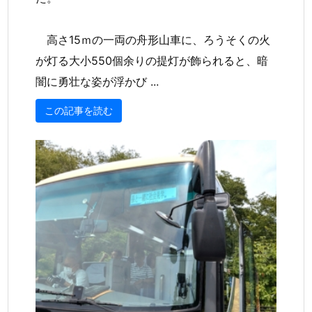
高さ15ｍの一両の舟形山車に、ろうそくの火
が灯る大小550個余りの提灯が飾られると、暗
闇に勇壮な姿が浮かび ...
この記事を読む