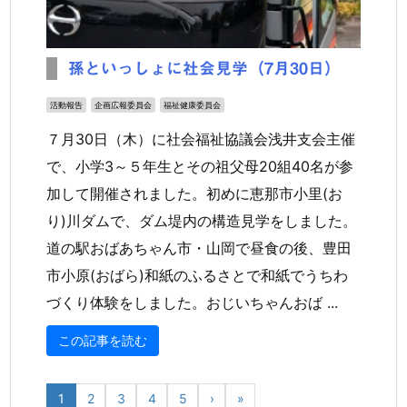
孫といっしょに社会見学（7月30日）
活動報告
企画広報委員会
福祉健康委員会
７月30日（木）に社会福祉協議会浅井支会主催
で、小学3～５年生とその祖父母20組40名が参
加して開催されました。初めに恵那市小里(お
り)川ダムで、ダム堤内の構造見学をしました。
道の駅おばあちゃん市・山岡で昼食の後、豊田
市小原(おばら)和紙のふるさとで和紙でうちわ
づくり体験をしました。おじいちゃんおば ...
この記事を読む
1
2
3
4
5
›
»