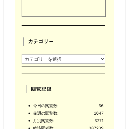
カテゴリー
カ
テ
ゴ
リ
閲覧記録
ー
今日の閲覧数:
36
先週の閲覧数:
2647
月別閲覧数:
3271
総訪問者数:
387209