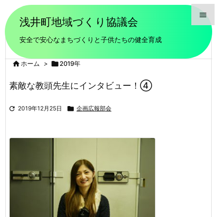

浅井町地域づくり協議会

安全で安心なまちづくりと子供たちの健全育成
メニュ


ホーム
>

2019年
前へ

素敵な教頭先生にインタビュー！④
次へ


2019年12月25日

企画広報部会
検索