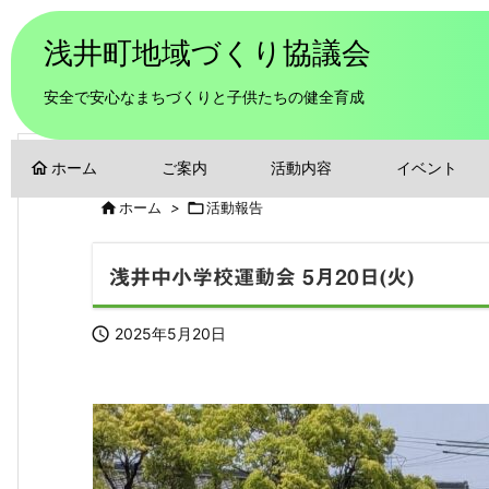
浅井町地域づくり協議会
安全で安心なまちづくりと子供たちの健全育成
home
ホーム
ご案内
活動内容
イベント

ホーム
>

活動報告
浅井中小学校運動会 5月20日(火)

2025年5月20日