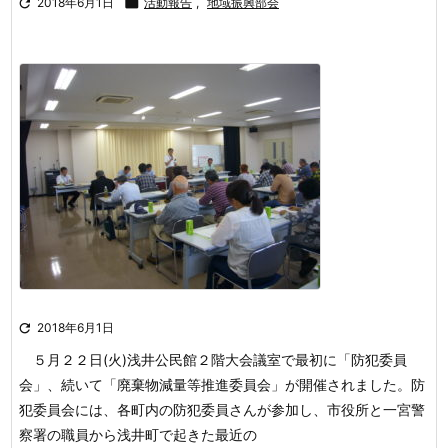

2018年6月1日

活動報告
,
地域振興部会

2018年6月1日
５月２２日(火)浅井公民館２階大会議室で最初に「防犯委員
会」、続いて
「廃棄物減量等推進委員会」が開催されました。防
犯委員会には、各町内の
防犯委員さんが参加し、市役所と一宮警
察署の職員から浅井町で起きた最近の