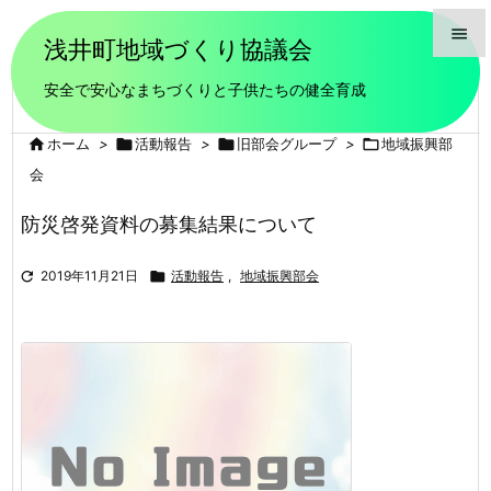

浅井町地域づくり協議会

安全で安心なまちづくりと子供たちの健全育成
メニュ


ホーム
>

活動報告
>

旧部会グループ
>

地域振興部
前へ
会

次へ
防災啓発資料の募集結果について

検索

2019年11月21日

活動報告
,
地域振興部会