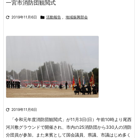
一宮市消防団観閲式

2019年11月6日

活動報告
,
地域振興部会

2019年11月6日
「令和元年度消防団観閲式」が11月3日(日）午前10時より尾西
河川敷
グラウンドで開催され、市内の25消防団から330人の消防
分団員が参加。
また来賓として国会議員、県議、市議はじめ多く