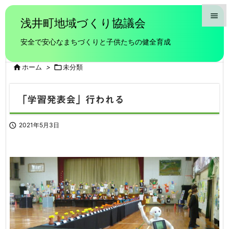

浅井町地域づくり協議会

安全で安心なまちづくりと子供たちの健全育成
メニュ


ホーム
>

未分類
前へ

「学習発表会」行われる
次へ


2021年5月3日
検索