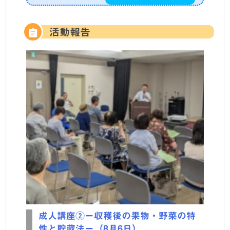
活動報告
成人講座②ー収穫後の果物・野菜の特
性と貯蔵法ー（8月6日）