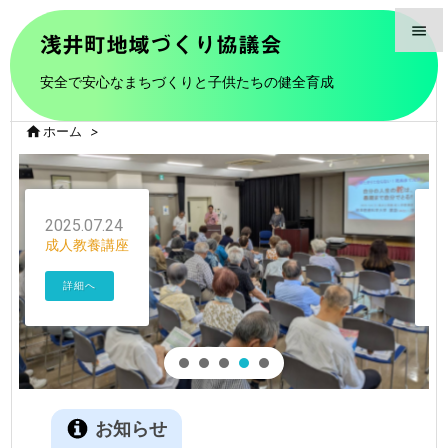

浅井町地域づくり協議会

安全で安心なまちづくりと子供たちの健全育成
メニュ


ホーム
>
前へ

次へ

2025.07.24
成人教養講座
検索
詳細へ
お知らせ