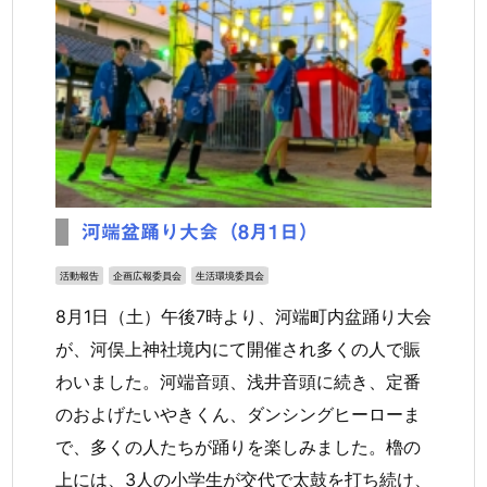
河端盆踊り大会（8月1日）
活動報告
企画広報委員会
生活環境委員会
8月1日（土）午後7時より、河端町内盆踊り大会
が、河俣上神社境内にて開催され多くの人で賑
わいました。河端音頭、浅井音頭に続き、定番
のおよげたいやきくん、ダンシングヒーローま
で、多くの人たちが踊りを楽しみました。櫓の
上には、3人の小学生が交代で太鼓を打ち続け、