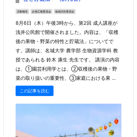
活動報告
企画広報委員会
地域活性委員会
8月6日（木）午後3時から、第2回 成人講座が
浅井公民館で開催されました。内容は、「収穫
後の果物・野菜の特性と貯蔵法」についてで
す。講師は、名城大学 農学部 生物資源学科 教
授であられる 鈴木 康生 先生です。 講演の内容
は、①園芸利用学とは、②収穫後の果物・野
菜の取り扱いの重要性、③家庭における果 ...
この記事を読む