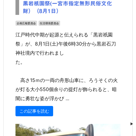
黒岩祇園祭(一宮市指定無形民俗文化
財）（8月1日）
企画広報委員会
生活環境委員会
江戸時代中期が起源と伝えられる「黒岩祇園
祭」が、8月1日(土)午後6時30分から黒岩石刀
神社境内で行われまし
た。
高さ15ｍの一両の舟形山車に、ろうそくの火
が灯る大小550個余りの提灯が飾られると、暗
闇に勇壮な姿が浮かび ...
この記事を読む