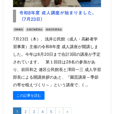
令和8年度 成人講座が始まりました。
（7月23日）
活動報告
企画広報委員会
地域活性委員会
7月23日（木）、浅井公民館（成人・高齢者学
習事業）主催の令和8年度 成人講座が開講しま
した。今年は8月20日まで合計3回の講座が予定
されています。 第１回目は28名の参加があ
り、岩田和之 連区公民館長と澤田一三 成人学習
部長による開講挨拶のあと、『園芸講座～季節
の寄せ植えづくり～」という講座で、( ...
この記事を読む
1
2
3
4
5
›
»